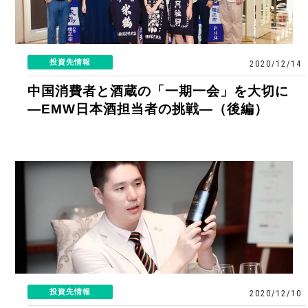
クールジャパン機構とは
Our Practice
ご挨拶
クールジャパン機構の役割
News
投資先情報
2020/12/14
会社概要
支援基準の概要
中国消費者と酒蔵の「一期一会」を大切に
プレスリリース
Contact
―EMW日本酒担当者の挑戦—（後編）
投資スキーム・関連法規
投資中の案件一覧
お知らせ
機構についてのお問い合わせ
組織・運営体制
プロジェクト紹介
コラム「私のクールジャパン」
投資についてのお問い合わせ
株主概要
事業報告
官民ファンドの連携
投資先情報
2020/12/10